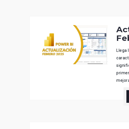
Ac
Fe
Llega 
caract
signif
primer
mejora