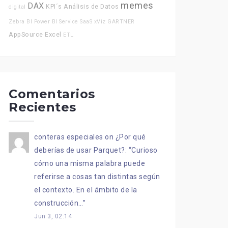
memes
DAX
KPI´s
Análisis de Datos
digital
Zebra BI
Power BI Service
SaaS
xViz
GARTNER
AppSource
Excel
ETL
Comentarios
Recientes
conteras especiales
on
¿Por qué
deberías de usar Parquet?
: “
Curioso
cómo una misma palabra puede
referirse a cosas tan distintas según
el contexto. En el ámbito de la
construcción…
”
Jun 3, 02:14