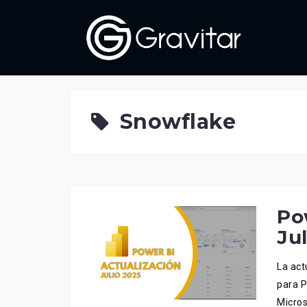
Skip
to
content
Snowflake
Po
Ju
La act
para 
Micros