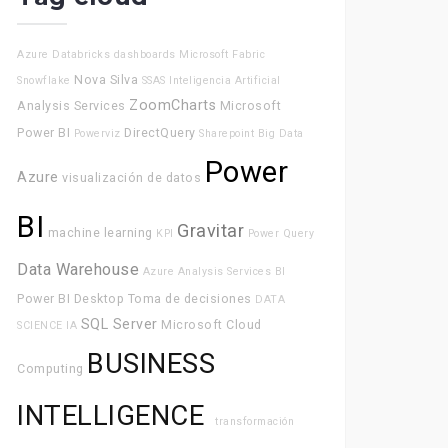
Azure Databricks
dashboards
Microsoft Fabric
Nova Silva
Snowflake
SSAS
Inteligencia Artificial
ZoomCharts
Analysis Services
Microsoft
Power BI
DirectQuery
Powerviz
Sharepoint
Big Data
Power
Azure
visualización de datos
BI
Gravitar
machine learning
KPI
Power Query
Data Warehouse
Azure Analysis Services
BI
Power BI Desktop
Toma de decisiones
DATA
SQL Server
Microsoft
Cloud
SCIENCE
IA
BUSINESS
Computing
INTELLIGENCE
transformación