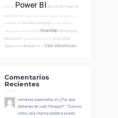
Power BI
Microsoft Power BI
BI
xViz
DATA SCIENCE
Microsoft Fabric
Azure Databricks
machine learning
dashboards
ETL
Sharepoint
Gravitar
DirectQuery
Inteligencia Artificial
KPI
Microsoft
Nova Silva
transformación digital
Data Warehouse
Azure
AppSource
KPI´s
Comentarios
Recientes
conteras especiales
on
¿Por qué
deberías de usar Parquet?
: “
Curioso
cómo una misma palabra puede