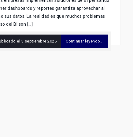
s empresas implementan soluciones de BI pensando
ner dashboards y reportes garantiza aprovechar al
o sus datos. La realidad es que muchos problemas
uso del BI son […]
ublicado el
3 septiembre 2025
Continuar leyendo...