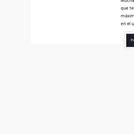
Mucha
que te
máxim
en el 
P