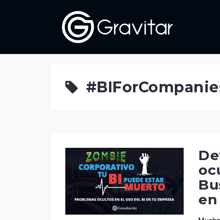
Skip
to
content
#BIForCompanie
De
oc
Bu
en