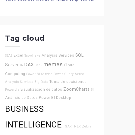
Tag cloud
SQL
Excel
Analysis Services
SSAS
Snowflake
memes
DAX
Server
Cloud
IA
SaaS
Computing
Power BI Service
Power Query
Azure
Toma de decisiones
Analysis Services
Big Data
ZoomCharts
visualización de datos
Powerviz
BI
Análisis de Datos
Power BI Desktop
BUSINESS
INTELLIGENCE
GARTNER
Zebra