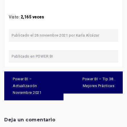
Visto:
2,165 veces
Publicado el
26 noviembre 2021
por
Karla Alcázar
Publicado en
POWER BI
Navegación
de
Power BI –
Power BI – Tip 38.
entradas
Actualización
Mejores Prácticas
Noviembre 2021
Deja un comentario