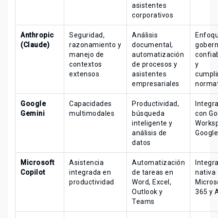
asistentes
corporativos
Anthropic
Seguridad,
Análisis
Enfoqu
(Claude)
razonamiento y
documental,
gobern
manejo de
automatización
confia
contextos
de procesos y
y
extensos
asistentes
cumpli
empresariales
normat
Google
Capacidades
Productividad,
Integr
Gemini
multimodales
búsqueda
con Go
inteligente y
Worksp
análisis de
Google
datos
Microsoft
Asistencia
Automatización
Integr
Copilot
integrada en
de tareas en
nativa
productividad
Word, Excel,
Micros
Outlook y
365 y 
Teams