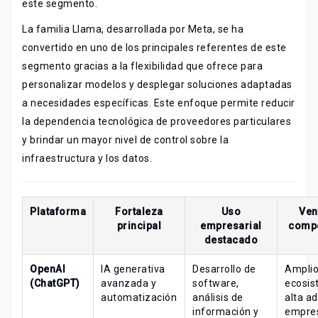
este segmento.
La familia Llama, desarrollada por Meta, se ha
convertido en uno de los principales referentes de este
segmento gracias a la flexibilidad que ofrece para
personalizar modelos y desplegar soluciones adaptadas
a necesidades específicas. Este enfoque permite reducir
la dependencia tecnológica de proveedores particulares
y brindar un mayor nivel de control sobre la
infraestructura y los datos.
Plataforma
Fortaleza
Uso
Ven
principal
empresarial
compe
destacado
OpenAI
IA generativa
Desarrollo de
Ampli
(ChatGPT)
avanzada y
software,
ecosis
automatización
análisis de
alta a
información y
empres