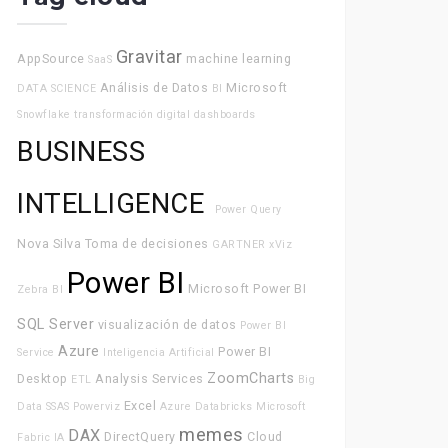
Gravitar
AppSource
machine learning
SaaS
Análisis de Datos
Microsoft
DATA SCIENCE
BI
Snowflake
transformación digital
dashboards
BUSINESS
INTELLIGENCE
Power Query
Nova Silva
Toma de decisiones
GARTNER
xViz
Power BI
Microsoft Power BI
Zebra BI
SQL Server
visualización de datos
Power BI
Azure
Power BI
Service
Inteligencia Artificial
ZoomCharts
Desktop
Analysis Services
ETL
Big
Excel
Data
SSAS
Powerviz
Azure Databricks
Microsoft
memes
DAX
DirectQuery
Cloud
Fabric
IA