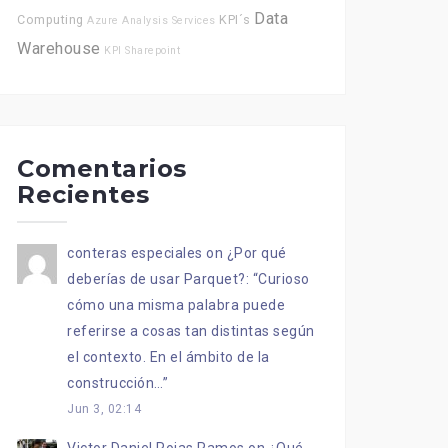
Data
Computing
KPI´s
Azure Analysis Services
Warehouse
KPI
Sharepoint
Comentarios
Recientes
conteras especiales
on
¿Por qué
deberías de usar Parquet?
: “
Curioso
cómo una misma palabra puede
referirse a cosas tan distintas según
el contexto. En el ámbito de la
construcción…
”
Jun 3, 02:14
Victor Daniel Rojas Ramos
on
¿Qué