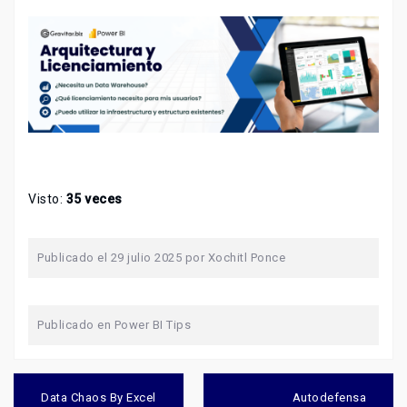
Visto:
35 veces
Publicado el
29 julio 2025
por
Xochitl Ponce
Publicado en
Power BI Tips
Navegación
de
Data Chaos By Excel
Autodefensa