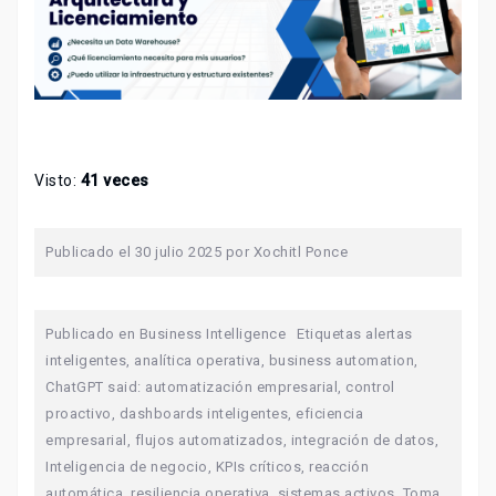
Visto:
41 veces
Publicado el
30 julio 2025
por
Xochitl Ponce
Publicado en
Business Intelligence
Etiquetas
alertas
inteligentes
,
analítica operativa
,
business automation
,
ChatGPT said: automatización empresarial
,
control
proactivo
,
dashboards inteligentes
,
eficiencia
empresarial
,
flujos automatizados
,
integración de datos
,
Inteligencia de negocio
,
KPIs críticos
,
reacción
automática
,
resiliencia operativa
,
sistemas activos
,
Toma