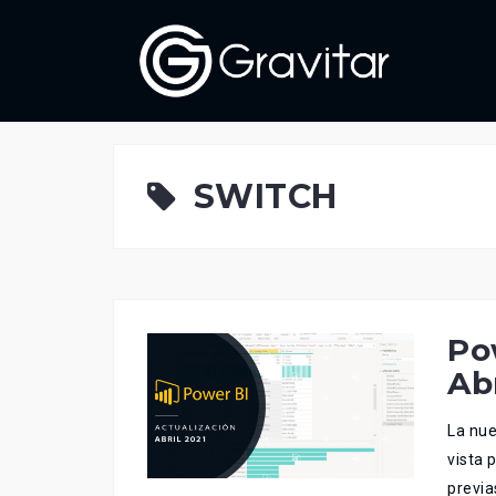
Skip
to
content
SWITCH
Po
Abr
La nue
vista 
previa