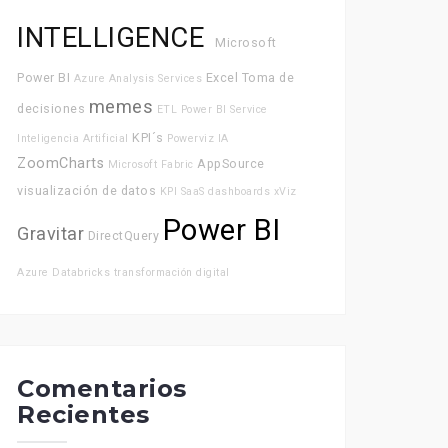
INTELLIGENCE
Microsoft
Power BI
Excel
Toma de
Azure Analysis Services
memes
decisiones
ETL
Power BI Service
KPI´s
Inteligencia Artificial
Powerviz
IA
ZoomCharts
AppSource
Microsoft Fabric
visualización de datos
KPI
SaaS
dashboards
xViz
Power BI
Gravitar
DirectQuery
Azure Databricks
transformación digital
Comentarios
Recientes