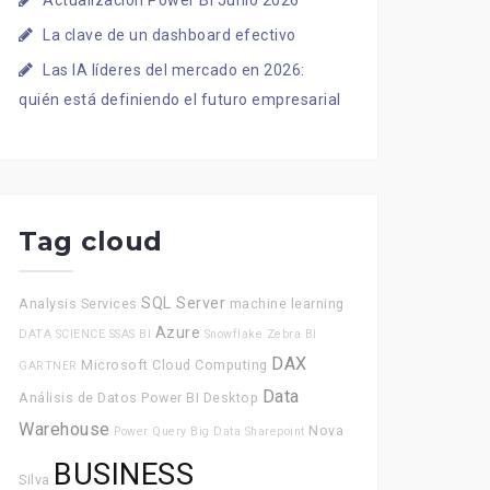
Actualización Power BI Junio 2026
La clave de un dashboard efectivo
Las IA líderes del mercado en 2026:
quién está definiendo el futuro empresarial
Tag cloud
SQL Server
Analysis Services
machine learning
Azure
DATA SCIENCE
SSAS
BI
Snowflake
Zebra BI
DAX
Microsoft
Cloud Computing
GARTNER
Data
Análisis de Datos
Power BI Desktop
Warehouse
Nova
Power Query
Big Data
Sharepoint
BUSINESS
Silva