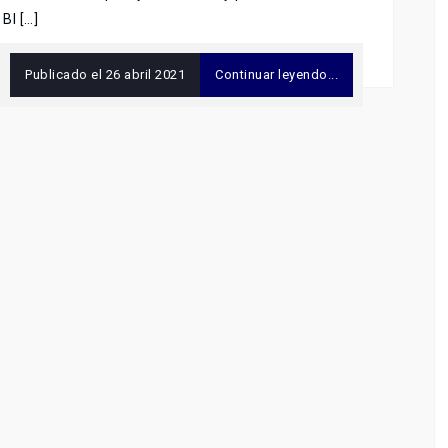
BI […]
Publicado el
26 abril 2021
Continuar leyendo...