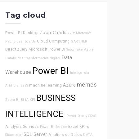
Tag cloud
ZoomCharts
Power BI Desktop
xViz
Microsoft
Cloud Computing
Fabric
dashboards
GARTNER
DirectQuery
Microsoft Power BI
Snowflake
Azure
Data
Databricks
transformación digital
Power BI
Warehouse
Inteligencia
memes
Azure
machine learning
Artificial
SaaS
BUSINESS
Zebra BI
BI
IA
KPI
INTELLIGENCE
Power Query
SSAS
Analysis Services
Excel
KPI´s
Power BI Service
SQL Server
Análisis de Datos
Sharepoint
DATA