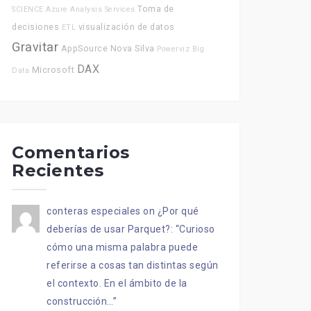
Toma de
SCIENCE
Azure Analysis Services
decisiones
visualización de datos
ETL
Gravitar
AppSource
Nova Silva
Powerviz
Big
DAX
Microsoft
Data
Comentarios
Recientes
conteras especiales
on
¿Por qué
deberías de usar Parquet?
: “
Curioso
cómo una misma palabra puede
referirse a cosas tan distintas según
el contexto. En el ámbito de la
construcción…
”