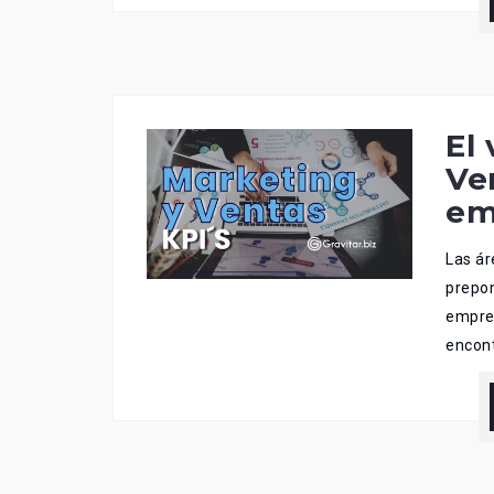
El
Ve
em
Las á
prepon
empres
encont