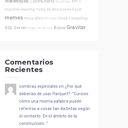
Warehouse
ZoomCharts
KPI´s
Snowflake
machine learning
Toma de decisiones
Excel
memes
Nova Silva
Cloud Computing
KPI
SaaS
Gravitar
SQL Server
Azure
Power BI Service
Comentarios
Recientes
conteras especiales
on
¿Por qué
deberías de usar Parquet?
: “
Curioso
cómo una misma palabra puede
referirse a cosas tan distintas según
el contexto. En el ámbito de la
construcción…
”