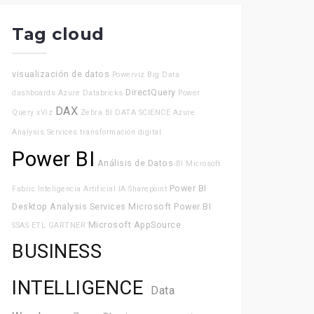
Tag cloud
visualización de datos
Powerviz
Big Data
DirectQuery
dashboards
Azure Databricks
Power
DAX
Query
xViz
Zebra BI
DATA SCIENCE
Azure
Analysis Services
transformación digital
Power BI
Análisis de Datos
BI
Microsoft
Power BI
Fabric
Inteligencia Artificial
IA
Sharepoint
Desktop
Analysis Services
Microsoft Power BI
Microsoft
AppSource
SSAS
ETL
GARTNER
BUSINESS
INTELLIGENCE
Data