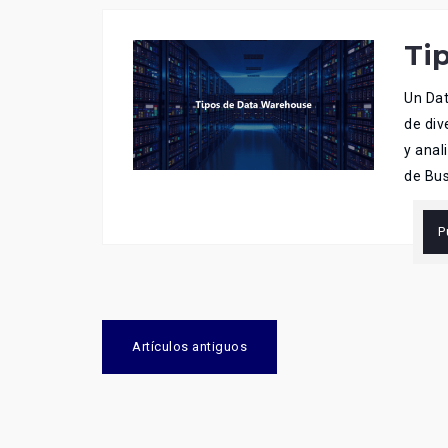
Ti
Un Dat
de div
y anal
de Bus
P
Navegación
Artículos antiguos
de
entradas