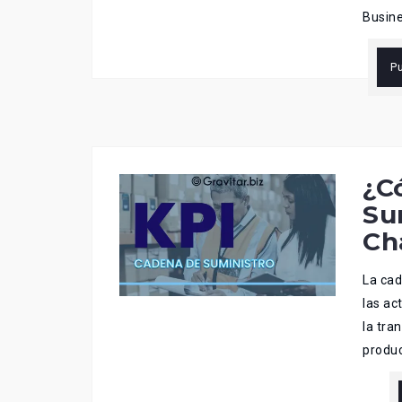
Busine
P
¿C
Su
Ch
La cad
las ac
la tra
produc