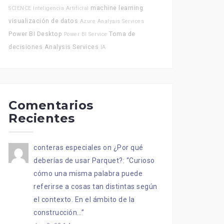
machine learning
SCIENCE
Inteligencia Artificial
visualización de datos
Azure Analysis Services
Power BI Desktop
Toma de
Power BI Service
decisiones
Analysis Services
IA
Comentarios
Recientes
conteras especiales
on
¿Por qué
deberías de usar Parquet?
: “
Curioso
cómo una misma palabra puede
referirse a cosas tan distintas según
el contexto. En el ámbito de la
construcción…
”