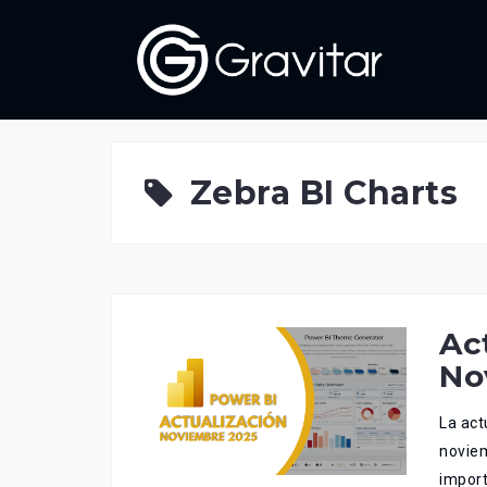
Skip
to
content
Zebra BI Charts
Ac
No
La act
noviem
import