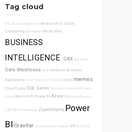
Tag cloud
Microsoft
Cloud
ETL
Azure Databricks
BI
Computing
Nova Silva
Sharepoint
BUSINESS
INTELLIGENCE
DAX
Big Data
Data Warehouse
Análisis de Datos
SaaS
memes
AppSource
Excel
xViz
Powerviz
Zebra BI
SQL Server
DirectQuery
Microsoft Fabric
KPI
Power
Azure
Microsoft Power BI
Query
SSAS
dashboards
Power
ZoomCharts
GARTNER
Snowflake
BI
Gravitar
KPI´s
transformación digital
DATA