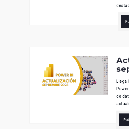
destac
P
Ac
se
Llega 
Power 
de dat
actual
Pu