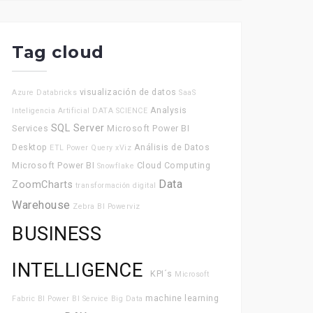
Tag cloud
visualización de datos
Azure Databricks
SaaS
Analysis
Inteligencia Artificial
DATA SCIENCE
SQL Server
Services
Microsoft
Power BI
Desktop
Análisis de Datos
ETL
Power Query
xViz
Microsoft Power BI
Cloud Computing
Snowflake
Data
ZoomCharts
transformación digital
Warehouse
Zebra BI
Powerviz
BUSINESS
INTELLIGENCE
KPI´s
Microsoft
machine learning
Fabric
BI
Power BI Service
Big Data