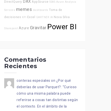
DAX
DirectQuery
AppSource
SSAS
Azure Analysis
memes
Toma de
Services
dashboards
decisiones
Excel
Nova Silva
KPI
GARTNER
IA
Power BI
Gravitar
Azure
Sharepoint
Comentarios
Recientes
conteras especiales
on
¿Por qué
deberías de usar Parquet?
: “
Curioso
cómo una misma palabra puede
referirse a cosas tan distintas según
el contexto. En el ámbito de la