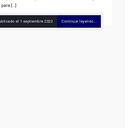
 para […]
ublicado el
1 septiembre 2022
Continuar leyendo...