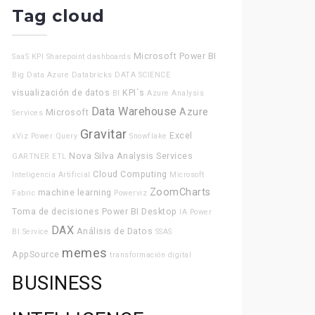
Tag cloud
Microsoft Power BI
SaaS
KPI
Sharepoint
dashboards
Big Data
Azure Databricks
DATA SCIENCE
visualización de datos
KPI´s
BI
Azure Analysis
Data Warehouse
Azure
Microsoft
Services
Gravitar
Excel
xViz
Power Query
Snowflake
Nova Silva
Analysis Services
GARTNER
ETL
Cloud Computing
Inteligencia Artificial
Microsoft
ZoomCharts
machine learning
Fabric
Powerviz
Toma de decisiones
Power BI Desktop
IA
Power
DAX
Análisis de Datos
BI Service
SSAS
memes
AppSource
transformación digital
BUSINESS