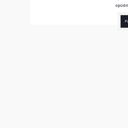
opción
P