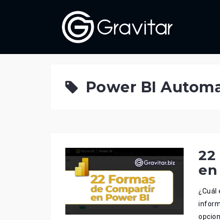
Skip
to
content
Power BI Autom
22
en
¿Cuál 
inform
opcion