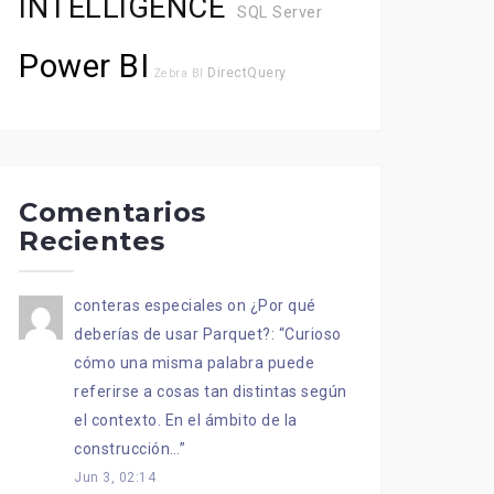
INTELLIGENCE
SQL Server
Power BI
DirectQuery
Zebra BI
Comentarios
Recientes
conteras especiales
on
¿Por qué
deberías de usar Parquet?
: “
Curioso
cómo una misma palabra puede
referirse a cosas tan distintas según
el contexto. En el ámbito de la
construcción…
”
Jun 3, 02:14