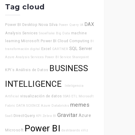
Tag cloud
DAX
Power BI Desktop
Nova Silva
Power Query
IA
Analysis Services
machine
Snowflake
Big Data
learning
Microsoft Power BI
Cloud Computing
BI
SQL Server
Excel
transformación digital
GARTNER
Azure Analysis Services
Power BI Service
Sharepoint
BUSINESS
KPI´s
Análisis de Datos
INTELLIGENCE
Inteligencia
visualización de datos
Artificial
SSAS
ETL
Microsoft
memes
Fabric
DATA SCIENCE
Azure Databricks
Gravitar
Azure
DirectQuery
SaaS
KPI
Zebra BI
Power BI
Microsoft
dashboards
xViz