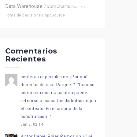
Data Warehouse
ZoomCharts
Powerviz
Toma de decisiones
AppSource
Comentarios
Recientes
conteras especiales
on
¿Por qué
deberías de usar Parquet?
: “
Curioso
cómo una misma palabra puede
referirse a cosas tan distintas según
el contexto. En el ámbito de la
construcción…
”
Jun 3, 02:14
Victor Daniel Rojas Ramos
on
¿Qué