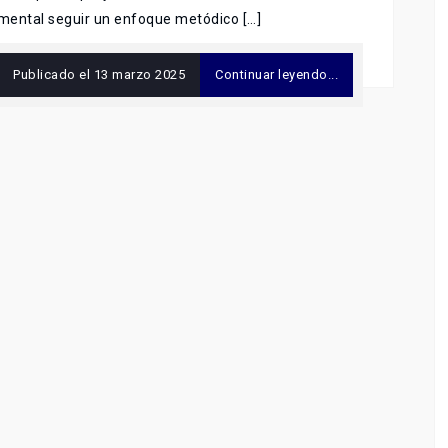
ental seguir un enfoque metódico […]
Publicado el
13 marzo 2025
Continuar leyendo...