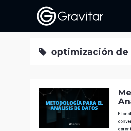
Skip
to
content
optimización de
Me
An
El aná
conver
garant