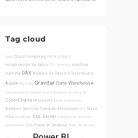
Tag cloud
Cloud Computing
SaaS
DATA SCIENCE
visualización de datos
machine
ETL
Powerviz
DAX
learning
Análisis de Datos
DirectQuery
IA
Gravitar
Data Warehouse
Azure
Big Data
transformación digital
Azure Analysis Services
BI
ZoomCharts
Microsoft
Azure Databricks
Analysis Services
Toma de decisiones
Nova
xViz
SQL Server
Silva
Snowflake
Inteligencia Artificial
Power BI Desktop
dashboards
SSAS
Power BI Service
Power BI