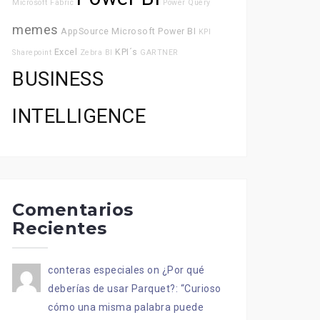
Microsoft Fabric
Power Query
memes
AppSource
Microsoft Power BI
KPI
Excel
KPI´s
Sharepoint
Zebra BI
GARTNER
BUSINESS
INTELLIGENCE
Comentarios
Recientes
conteras especiales
on
¿Por qué
deberías de usar Parquet?
: “
Curioso
cómo una misma palabra puede