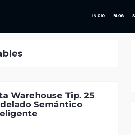
INICIO
BLOG
S
ables
ta Warehouse Tip. 25
delado Semántico
teligente