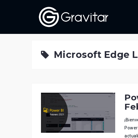
Skip
to
content
Microsoft Edge 
Po
Fe
¡Bienv
Power 
actual