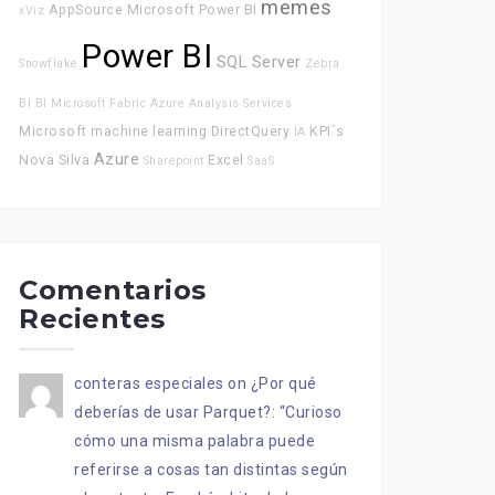
memes
AppSource
Microsoft Power BI
xViz
Power BI
SQL Server
Snowflake
Zebra
BI
BI
Microsoft Fabric
Azure Analysis Services
Microsoft
machine learning
DirectQuery
KPI´s
IA
Azure
Nova Silva
Excel
Sharepoint
SaaS
Comentarios
Recientes
conteras especiales
on
¿Por qué
deberías de usar Parquet?
: “
Curioso
cómo una misma palabra puede
referirse a cosas tan distintas según