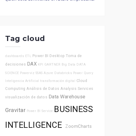
Tag cloud
Power BI Desktop
Toma de
dashboards
ETL
DAX
decisiones
KPI
GARTNER
Big Data
DATA
SCIENCE
Powerviz
SSAS
Azure Databricks
Power Query
Cloud
Inteligencia Artificial
transformación digital
Computing
Análisis de Datos
Analysis Services
Data Warehouse
visualización de datos
BUSINESS
Gravitar
Power BI Service
INTELLIGENCE
ZoomCharts