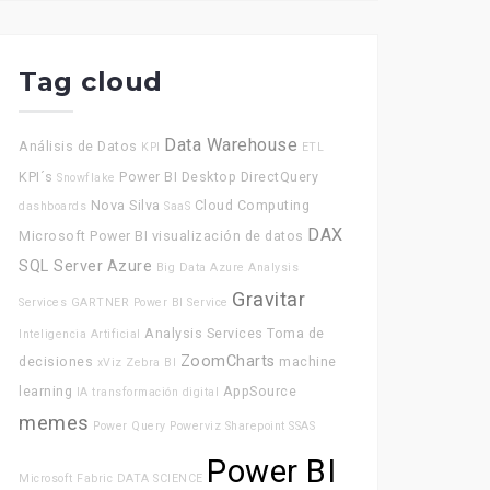
Tag cloud
Data Warehouse
Análisis de Datos
KPI
ETL
KPI´s
Power BI Desktop
DirectQuery
Snowflake
Nova Silva
Cloud Computing
dashboards
SaaS
DAX
Microsoft Power BI
visualización de datos
SQL Server
Azure
Big Data
Azure Analysis
Gravitar
Services
GARTNER
Power BI Service
Analysis Services
Toma de
Inteligencia Artificial
ZoomCharts
decisiones
machine
xViz
Zebra BI
learning
AppSource
IA
transformación digital
memes
Power Query
Powerviz
Sharepoint
SSAS
Power BI
Microsoft Fabric
DATA SCIENCE