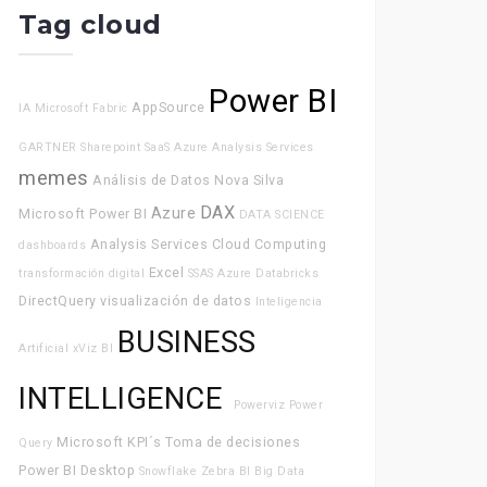
Tag cloud
Power BI
AppSource
IA
Microsoft Fabric
GARTNER
Sharepoint
SaaS
Azure Analysis Services
memes
Análisis de Datos
Nova Silva
DAX
Azure
Microsoft Power BI
DATA SCIENCE
Analysis Services
Cloud Computing
dashboards
Excel
transformación digital
SSAS
Azure Databricks
DirectQuery
visualización de datos
Inteligencia
BUSINESS
Artificial
xViz
BI
INTELLIGENCE
Powerviz
Power
Microsoft
KPI´s
Toma de decisiones
Query
Power BI Desktop
Snowflake
Zebra BI
Big Data