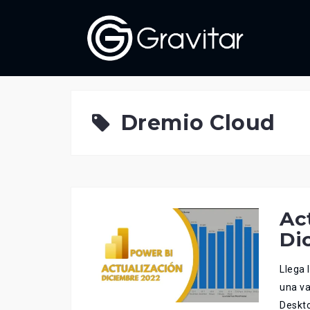
Skip
to
content
Dremio Cloud
Ac
Di
Llega 
una va
Deskto