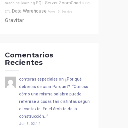
SQL Server
ZoomCharts
machine learning
KPI
Data Warehouse
ETL
Power BI Service
Gravitar
Comentarios
Recientes
conteras especiales
on
¿Por qué
deberías de usar Parquet?
: “
Curioso
cómo una misma palabra puede
referirse a cosas tan distintas según
el contexto. En el ámbito de la
construcción…
”
Jun 3, 02:14