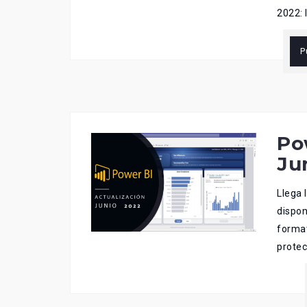
2022: 
P
Po
Ju
Llega 
dispon
format
protec