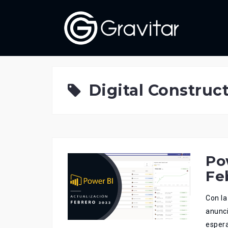
Skip
to
content
Digital Construc
Po
Fe
Con la
anunci
espera