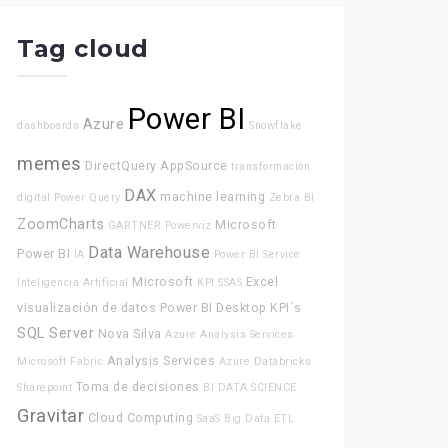
Tag cloud
Power BI
Azure
dashboards
Snowflake
memes
DirectQuery
AppSource
transformación
DAX
machine learning
digital
Power Query
Zebra BI
ZoomCharts
Microsoft
GARTNER
Powerviz
Data Warehouse
Power BI
IA
Power BI Service
Microsoft
Excel
Inteligencia Artificial
KPI
SSAS
visualización de datos
Power BI Desktop
KPI´s
SQL Server
Nova Silva
Azure Analysis Services
Analysis Services
Microsoft Fabric
Azure Databricks
Toma de decisiones
Sharepoint
BI
DATA SCIENCE
Gravitar
Cloud Computing
SaaS
Big Data
ETL