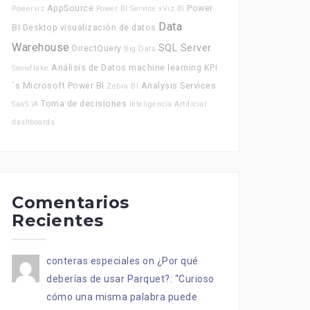
AppSource
Power
Powerviz
Power BI Service
xViz
BI
Data
BI Desktop
visualización de datos
Warehouse
SQL Server
DirectQuery
Big Data
Análisis de Datos
machine learning
KPI
Snowflake
´s
Microsoft Power BI
Analysis Services
Zebra BI
Toma de decisiones
SaaS
IA
Inteligencia Artificial
dashboards
Comentarios
Recientes
conteras especiales
on
¿Por qué
deberías de usar Parquet?
: “
Curioso
cómo una misma palabra puede