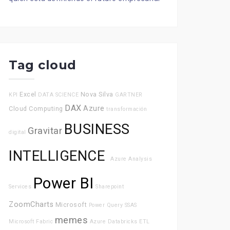
Tag cloud
Excel
Nova Silva
KPI
DATA SCIENCE
GARTNER
DAX
Azure
Cloud Computing
transformación
BUSINESS
Gravitar
digital
INTELLIGENCE
Azure Analysis
Power BI
Services
Sharepoint
ZoomCharts
Microsoft
Power Query
SSAS
memes
Microsoft Fabric
Azure Databricks
ETL