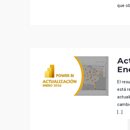
que o
Ac
En
El res
está r
actual
cambio
[…]