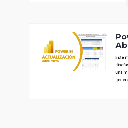
Po
Ab
Este m
diseño
una me
genera