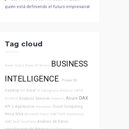
quién está definiendo el futuro empresarial
Tag cloud
BUSINESS
Power Query
Power BI Service
INTELLIGENCE
Power BI
Desktop
Excel
KPI
IA
Inteligencia Artificial
DATA
DAX
Azure
Analysis Services
SCIENCE
Powerviz
KPI´s
AppSource
Cloud Computing
Sharepoint
Nova Silva
Microsoft Fabric
GARTNER
dashboards
Análisis de Datos
SSAS
SaaS
Snowflake
visualización de datos