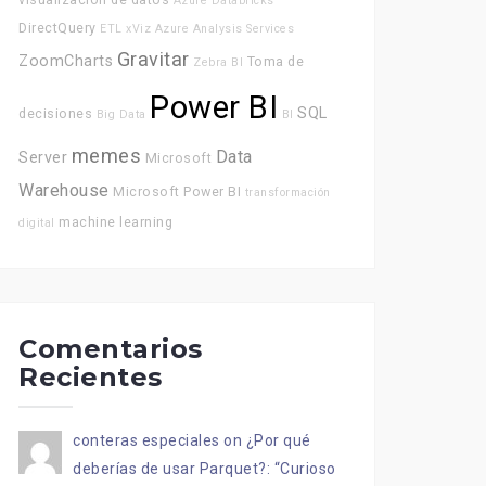
Azure Databricks
DirectQuery
ETL
xViz
Azure Analysis Services
Gravitar
ZoomCharts
Toma de
Zebra BI
Power BI
SQL
decisiones
Big Data
BI
memes
Data
Server
Microsoft
Warehouse
Microsoft Power BI
transformación
machine learning
digital
Comentarios
Recientes
conteras especiales
on
¿Por qué
deberías de usar Parquet?
: “
Curioso