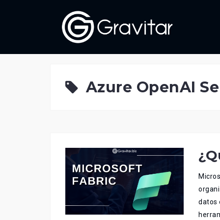
Skip
to
content
Azure OpenAI Se
¿Q
Micros
organi
datos 
herram