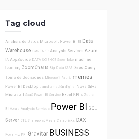
Tag cloud
Data
Análisis de Datos
Microsoft Power BI
BI
Warehouse
Azure
Analysis Services
GARTNER
AppSource
machine
IA
DATA SCIENCE
Snowflake
ZoomCharts
learning
DirectQuery
Big Data
SSAS
memes
Toma de decisiones
Microsoft Fabric
Power BI Desktop
Nova Silva
transformación digital
Microsoft
Excel
KPI´s
SaaS
Power BI Service
Zebra
Power BI
SQL
BI
Azure Analysis Services
DAX
Server
ETL
Sharepoint
Azure Databricks
BUSINESS
Gravitar
Powerviz
KPI