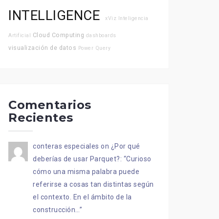
INTELLIGENCE
xViz
Inteligencia
Cloud Computing
Artificial
dashboards
visualización de datos
Power Query
Comentarios
Recientes
conteras especiales
on
¿Por qué
deberías de usar Parquet?
: “
Curioso
cómo una misma palabra puede
referirse a cosas tan distintas según
el contexto. En el ámbito de la
construcción…
”