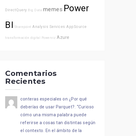
Power
memes
DirectQuery
Big Data
BI
Analysis Services
AppSource
Sharepoint
Azure
transformación digital
Powerviz
Comentarios
Recientes
conteras especiales
on
¿Por qué
deberías de usar Parquet?
: “
Curioso
cómo una misma palabra puede
referirse a cosas tan distintas según
el contexto. En el ámbito de la