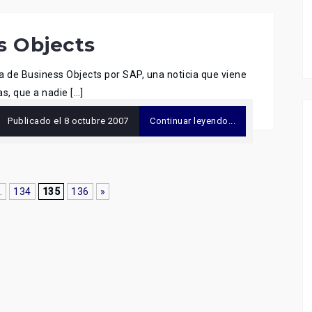
s Objects
ra de Business Objects por SAP, una noticia que viene
s, que a nadie […]
Publicado el
8 octubre 2007
Continuar leyendo...
.
134
135
136
»