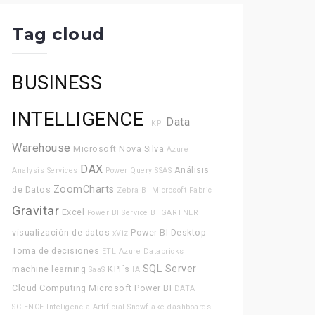
Tag cloud
BUSINESS
INTELLIGENCE
Data
KPI
Warehouse
Microsoft
Nova Silva
Azure
DAX
Análisis
Analysis Services
Power Query
SSAS
ZoomCharts
de Datos
Zebra BI
Microsoft Fabric
Gravitar
Excel
Power BI Service
BI
GARTNER
visualización de datos
Power BI Desktop
xViz
Toma de decisiones
ETL
Azure Databricks
SQL Server
machine learning
KPI´s
SaaS
IA
Cloud Computing
Microsoft Power BI
DATA
SCIENCE
Inteligencia Artificial
Snowflake
dashboards