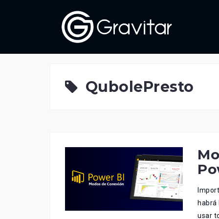
Skip
to
content
QubolePresto
Mo
Po
Import
habrá 
usar t