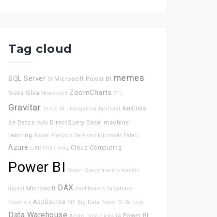
Tag cloud
memes
SQL Server
Microsoft Power BI
BI
ZoomCharts
Nova Silva
Sharepoint
ETL
Gravitar
Análisis
Zebra BI
Inteligencia Artificial
de Datos
DirectQuery
Excel
machine
SSAS
learning
Azure Analysis Services
Microsoft Fabric
Azure
Cloud Computing
GARTNER
xViz
Power BI
Power Query
transformación
DAX
Microsoft
digital
dashboards
Snowflake
AppSource
Powerviz
KPI
Big Data
Power BI Service
Data Warehouse
Power BI
Azure Databricks
IA