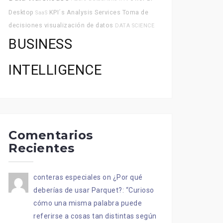
Desktop
KPI´s
Analysis Services
Toma de
SaaS
decisiones
visualización de datos
DATA SCIENCE
BUSINESS
INTELLIGENCE
Comentarios
Recientes
conteras especiales
on
¿Por qué
deberías de usar Parquet?
: “
Curioso
cómo una misma palabra puede
referirse a cosas tan distintas según