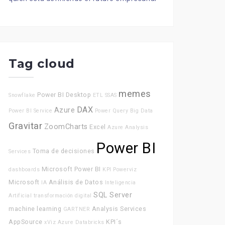
Tag cloud
memes
Power BI Desktop
Snowflake
ETL
SSAS
DAX
Azure
Power BI Service
Power Query
Big Data
Gravitar
ZoomCharts
Excel
Azure Analysis
Power BI
Toma de decisiones
Services
Microsoft Power BI
dashboards
KPI
Powerviz
Microsoft
Análisis de Datos
IA
Inteligencia
SQL Server
Artificial
transformación digital
machine learning
Analysis Services
GARTNER
AppSource
KPI´s
xViz
Azure Databricks