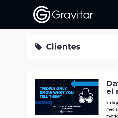
Skip
to
content
Clientes
Da
el
En la 
median
métric