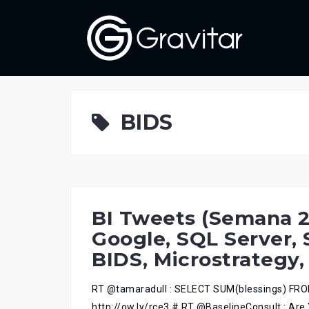
Skip
to
content
BIDS
BI Tweets (Semana 2
Google, SQL Server, 
BIDS, Microstrategy,
RT @tamaradull : SELECT SUM(blessings) FROM 
http://ow.ly/rce3 # RT @BaselineConsult : Ar