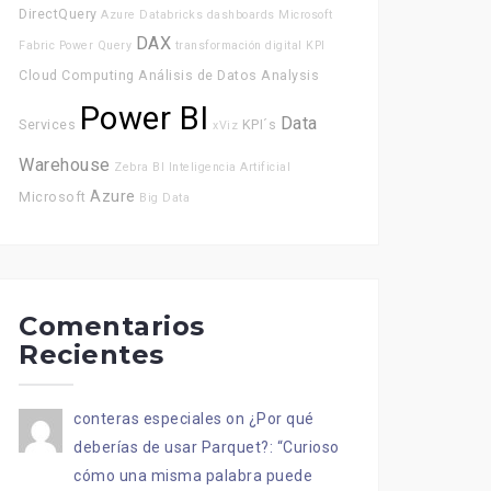
DirectQuery
Azure Databricks
dashboards
Microsoft
DAX
Fabric
Power Query
transformación digital
KPI
Cloud Computing
Análisis de Datos
Analysis
Power BI
Data
Services
KPI´s
xViz
Warehouse
Zebra BI
Inteligencia Artificial
Azure
Microsoft
Big Data
Comentarios
Recientes
conteras especiales
on
¿Por qué
deberías de usar Parquet?
: “
Curioso
cómo una misma palabra puede