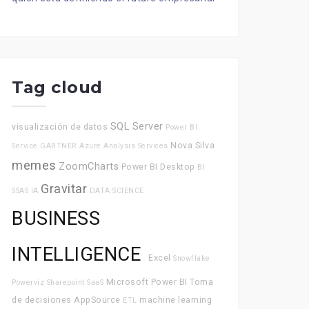
Tag cloud
SQL Server
visualización de datos
Power BI
Nova Silva
Service
GARTNER
Azure Analysis Services
memes
ZoomCharts
Power BI Desktop
BI
Gravitar
SSAS
IA
DATA SCIENCE
BUSINESS
INTELLIGENCE
Excel
Snowflake
Microsoft Power BI
Toma
Powerviz
Sharepoint
SaaS
de decisiones
AppSource
machine learning
ETL