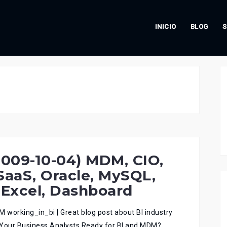
INICIO
BLOG
S
009-10-04) MDM, CIO,
SaaS, Oracle, MySQL,
 Excel, Dashboard
working_in_bi | Great blog post about BI industry
e Your Business Analysts Ready for BI and MDM?